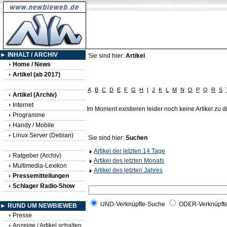
► INHALT / ARCHIV
Sie sind hier:
Artikel
Home / News
Artikel (ab 2017)
A
B
C
D
E
F
G
H
I
J
K
L
M
N
O
P
Q
R
S
Artikel (Archiv)
Internet
Im Moment existieren leider noch keine Artikel zu
Programme
Handy / Mobile
Linux Server (Debian)
Sie sind hier:
Suchen
Artikel der letzten 14 Tage
Ratgeber (Archiv)
Artikel des letzten Monats
Multimedia-Lexikon
Artikel des letzten Jahres
Pressemitteilungen
Schlager Radio-Show
UND-Verknüpfte-Suche
ODER-Verknüpft
► RUND UM NEWBIEWEB
Presse
Anzeige / Artikel schalten